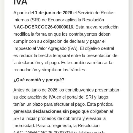
IVA
del
IVA
A partir del
1 de junio de 2026
el Servicio de Rentas
Internas (SRI) de Ecuador aplica la Resolución
NAC‑DGERCGC26‑00000016
. Esta nueva resolución
modifica la forma en que los contribuyentes deben
cumplir con su obligación de declarar y pagar el
Impuesto al Valor Agregado (IVA). El objetivo central
es reducir la brecha temporal entre la presentación de
la declaración y el pago. Este cambio va reforzar la
recaudación y simplificar los trámites.
¿Qué cambió y por qué?
Antes de junio de 2026 los contribuyentes presentaban
su declaración de IVA en el portal del SRI y luego
tenían un plazo para efectuar el pago. Esta práctica
generaba
declaraciones sin pago
que obligaban al
SRI a iniciar procesos de cobranza y elevaba la
morosidad. Para corregir esto, la Resolución
NAC‑DGERCGC26‑00000016 establece que la