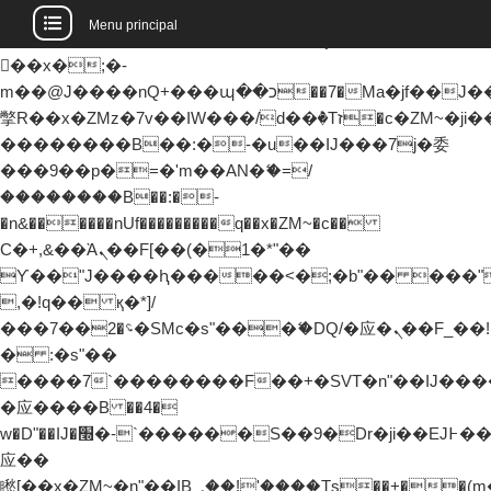
b�>j��)΄��!P�����ԫ��&���;�"k��B�޶�
Menu principal
��������p�SVT�(w��ę��!j�����
��x�;�-
m��@J����nQ+���պ��כ��7�Ma�jf��J��ͱ4j���Ѳ�
撆R��x�ZMz�7v��IW���/d��ٞ�Тז�c�ZM~�ji�� ߒ��sQz�����Ԡ��DW��3�De�n"��M�+/
��������B��:�-�u��IJ���7j�委
���9��p�=�'m��AN�ޭ�=/
��������B��:�-
�n&������nUf���������q��x�ZM~�
c��
Ϲ�+,&��Ὰܢ��F[��(�1�*"��
ϒ��"J����ԧ�����<�;�b"�� ���"j�����
,�!q�� қ�*]/
���؝�2��7�SMc�s"���ޭ�DQ/�应�ܢ��F_��!
� :�s"��
����7`��������F��+�SVT�n"��IJ����
�应����B ��4�
w�D"��IJ�׭�-`������S��9�Dr�ji��EJ߅��gJ�
应��
矁[��x�ZM~�n"��IB؃��!'����Тѕ��+��(m��IK�ʭ�/|