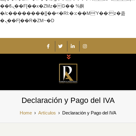
��ϐܢ��F[��x�ZMz�G�� %嬩
�/c��������[[��<�RI:�:c��MΎ��:z�졾
�ܢ��F[��R�ZM~�D
Skip
to
content
Romero y
Auditores y Consultores Externos
Declaración y Pago del IVA
Asociados
Home
›
Artículos
›
Declaración y Pago del IVA