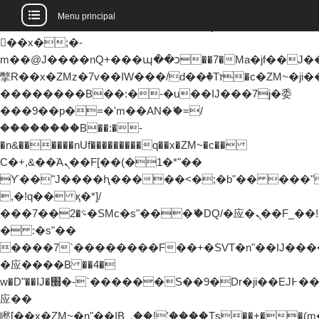
b�>j��)΄��!P�����ԫ��&���;�"k��B�޶�
Menu principal
��������p�SVT�(w��ę��!j�����
��x�;�-
m��@J����nQ+���պ��כ��7�Ma�jf��J��ͱ4j���Ѳ�
撆R��x�ZMz�7v��IW���/d��ٞ�Тז�c�ZM~�ji�� ߒ��sQz�����Ԡ��DW��3�De�n"��M�+/
��������B��:�-�u��IJ���7j�委
���9��p�=�'m��AN�ޭ�=/
��������B��:�-
�n&������nUf���������q��x�ZM~�
c��
Ϲ�+,&��Ὰܢ��F[��(�1�*"��
ϒ��"J����ԧ�����<�;�b"�� ���"j�����
,�!q�� қ�*]/
���؝�2��7�SMc�s"���ޭ�DQ/�应�ܢ��F_��!
� :�s"��
����7`��������F��+�SVT�n"��IJ����
�应����B ��4�
w�D"��IJ�׭�-`������S��9�Dr�ji��EJ߅��gJ�
应��
矁[��x�ZM~�n"��IB؃��!'����Тѕ��+��(m��IK�ʭ�/|