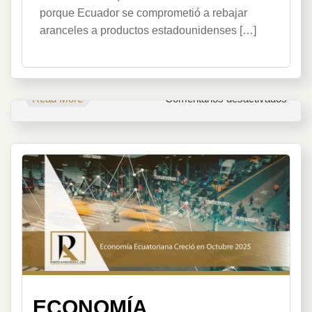
porque Ecuador se comprometió a rebajar
aranceles a productos estadounidenses […]
en
Read More
Comentarios desactivados
Acue
comer
Ecua
y
EE.
UU.
ECONOMÍA