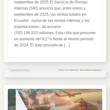
Totales
septiembre de 2025 El Servicio de Rentas
Crecen
Internas (SRI) anunció que, entre enero y
septiembre de 2025, las ventas totales en
Ecuador –suma de las ventas internas y las
exportaciones– alcanzaron
USD 186.933 millones. Esta cifra que presume
un aumento del 8,2 % frente al mismo periodo
de 2024. El dato procede de […]
en
Read More
Comentarios desactivados
Ecua
Vent
Total
Crec