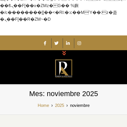
��ϐܢ��F[��x�ZMz�G�� %嬩
�/c��������[[��<�RI:�:c��MΎ��:z�졾
�ܢ��F[��R�ZM~�D
Skip
to
content
Romero y
Auditores y Consultores Externos
Mes:
noviembre 2025
Asociados
Home
›
2025
›
noviembre