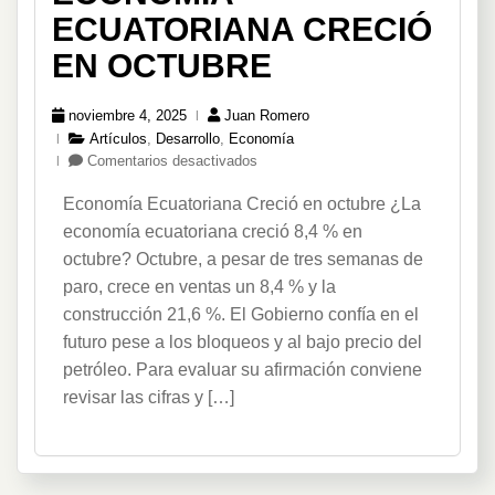
ECUATORIANA CRECIÓ
EN OCTUBRE
noviembre 4, 2025
Juan Romero
Artículos
,
Desarrollo
,
Economía
en
Comentarios desactivados
Economía
Economía Ecuatoriana Creció en octubre ¿La
Ecuatoriana
Creció
economía ecuatoriana creció 8,4 % en
en
octubre? Octubre, a pesar de tres semanas de
octubre
paro, crece en ventas un 8,4 % y la
construcción 21,6 %. El Gobierno confía en el
futuro pese a los bloqueos y al bajo precio del
petróleo. Para evaluar su afirmación conviene
revisar las cifras y […]