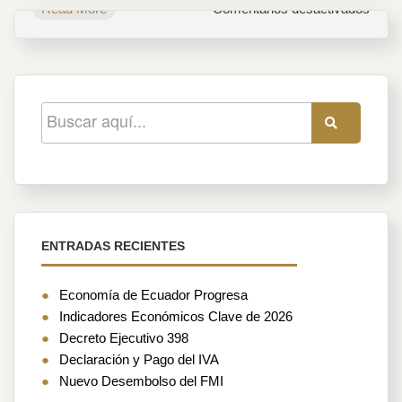
en
Read More
Comentarios desactivados
Econ
Ecuat
Creci
en
octub
ENTRADAS RECIENTES
Economía de Ecuador Progresa
Indicadores Económicos Clave de 2026
Decreto Ejecutivo 398
Declaración y Pago del IVA
Nuevo Desembolso del FMI