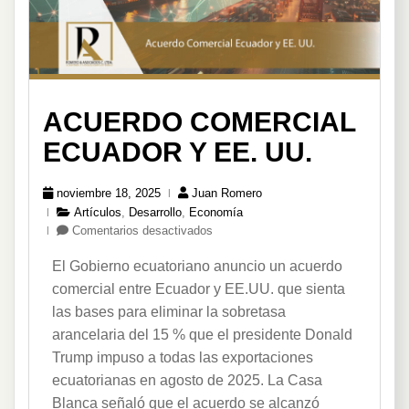
ACUERDO COMERCIAL
ECUADOR Y EE. UU.
noviembre 18, 2025
Juan Romero
Artículos
,
Desarrollo
,
Economía
en
Comentarios desactivados
Acuerdo
El Gobierno ecuatoriano anuncio un acuerdo
comercial
Ecuador
comercial entre Ecuador y EE.UU. que sienta
y
las bases para eliminar la sobretasa
EE.
arancelaria del 15 % que el presidente Donald
UU.
Trump impuso a todas las exportaciones
ecuatorianas en agosto de 2025. La Casa
Blanca señaló que el acuerdo se alcanzó