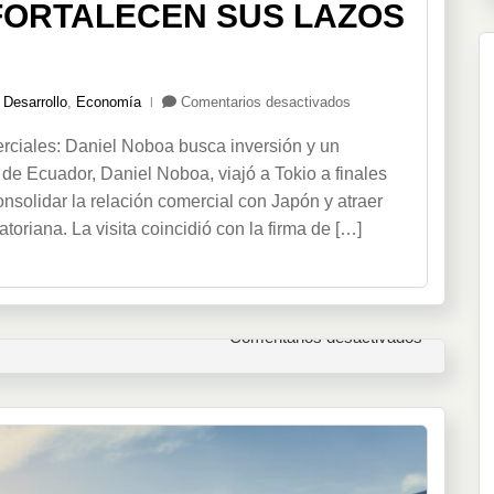
FORTALECEN SUS LAZOS
en
,
Desarrollo
,
Economía
Comentarios desactivados
Ecuador
rciales: Daniel Noboa busca inversión y un
y
Japón
de Ecuador, Daniel Noboa, viajó a Tokio a finales
fortalecen
onsolidar la relación comercial con Japón y atraer
sus
oriana. La visita coincidió con la firma de […]
lazos
comerciales
en
Comentarios desactivados
Ecuador
y
Japón
fortalecen
sus