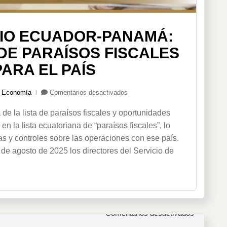
IO ECUADOR-PANAMÁ:
 DE PARAÍSOS FISCALES
ARA EL PAÍS
en
,
Economía
Comentarios desactivados
Acuerdo
de la lista de paraísos fiscales y oportunidades
tributario
Ecuador-
 la lista ecuatoriana de “paraísos fiscales”, lo
Panamá:
as y controles sobre las operaciones con ese país.
salida
 de agosto de 2025 los directores del Servicio de
de
la
lista
de
paraísos
fiscales
en
Comentarios desactivados
y
oportunidades
Acuerdo