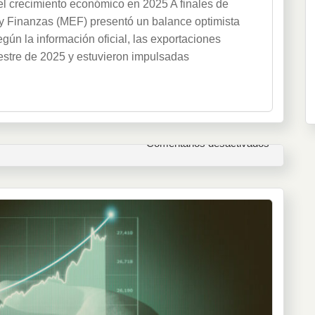
el crecimiento económico en 2025 A finales de
exportaciones
no
y Finanzas (MEF) presentó un balance optimista
petroleras
gún la información oficial, las exportaciones
impulsan
mestre de 2025 y estuvieron impulsadas
el
crecimiento
económico
en
2025
en
Comentarios desactivados
Las
exportaci
no
petroleras
impulsan
el
crecimien
económic
en
2025