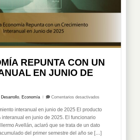
MÍA REPUNTA CON UN
ANUAL EN JUNIO DE
en
,
Desarrollo
,
Economía
Comentarios desactivados
Ecuador
iento interanual en junio de 2025 El producto
la
economía
 interanual en junio de 2025. El funcionario
repunta
lermo Avellán, aclaró que se trata de un dato
con
o acumulado del primer semestre del año se […]
un