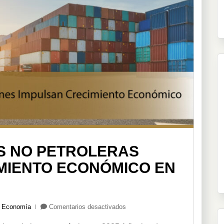
lazos
comercial
S NO PETROLERAS
IMIENTO ECONÓMICO EN
en
,
Economía
Comentarios desactivados
Las