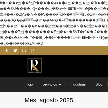
b�>j��)΄��!P�����ԫ��&���;�"k��B�޶�}��������p�SVT�(w��ę��!j������ ��x�
m��@J����nQ+���պ��כ��7�Ma�jf��J��ͱ4j���Ѳ�
撆R��x�ZMz�7v��IW���/d��ٞ�Тז�c�ZM~�ji�� ߒ��sQz�����Ԡ��DW��3�De�n"��M�+/��������B��:�-�u��IJ���7j�委
���9��p�=�'m��AN�ޭ�=/��������B��:�-�
ϒ��"J����ԧ�����<�;�b"�� ���"j�����ܢ��F[��x� ,�!q�� қ�*]/���؝�2��7�SMc�s"���ޭ�DQ/�
����7`��������F��+�SVT�n"��IJ����nQ/�应����B ��4� w�D"��IJ�
矁[��x�ZM~�n"��IB؃��!'����Тѕ��+��(m��IK�ʭ�/|��ϐܢ��F[��x�ZMz�G�� %嬩�/c��������[[��<�RI:�:c��MΎ��:z�졾
�ܢ��F[��R�ZM~�D
Skip
to
content
Romero y Asociados
Auditores y Consultores Externos
Inicio
Servicios
Industrias
Blog
Mes:
agosto 2025