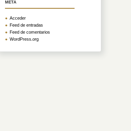
META
Acceder
Feed de entradas
Feed de comentarios
WordPress.org
ones
to
o