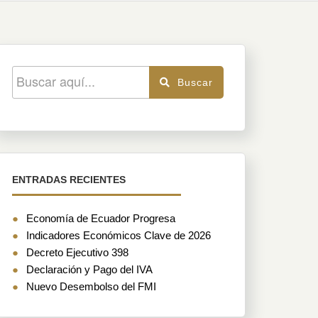
d
P
2
r
3
(
N
4
¿
i
c
5
s
p
a
Buscar
m
s
ENTRADAS RECIENTES
Economía de Ecuador Progresa
Indicadores Económicos Clave de 2026
Decreto Ejecutivo 398
Declaración y Pago del IVA
Nuevo Desembolso del FMI