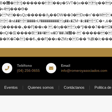
;�-
n&������nUf���������q��x�ZM~�
c�� Ϲ�+,&��Ὰܢ��F[��(�
应�ܢ��F_��!� :�s"��
׭�-`������S��9�Dr�ji��EJ߅��gJ�应��
Teléfono
Email
(04) 256-0655
info@romeroyasociados.com
Eventos
Quienes somos
Contáctanos
Politica de