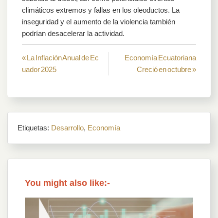
climáticos extremos y fallas en los oleoductos. La
inseguridad y el aumento de la violencia también
podrían desacelerar la actividad.
Navegación
« La Inflación Anual de Ec
Economía Ecuatoriana
uador 2025
Creció en octubre »
de
entradas
Etiquetas:
Desarrollo
,
Economía
You might also like:-