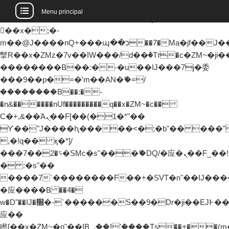
b�>j��)΄��!P�����ԫ��&���;�"k��B�޶�
Menu principal
��������p�SVT�(w��ę��!j�����
��x�;�-
m��@J����nQ+���պ��כ��7�Ma�jf��J��ͱ4j���Ѳ�
撆R��x�ZMz�7v��IW���/d��ٞ�Тז�c�ZM~�ji�� ߒ��sQz�����Ԡ��DW��3�De�n"��M�+/
��������B��:�-�u��IJ���7j�委
���9��p�=�'m��AN�ޭ�=/
��������B��:�-
�n&������nUf���������q��x�ZM~�
c��
Ϲ�+,&��Ὰܢ��F[��(�1�*"��
ϒ��"J����ԧ�����<�;�b"�� ���"j�����
,�!q�� қ�*]/
���؝�2��7�SMc�s"���ޭ�DQ/�应�ܢ��F_��!
� :�s"��
����7`��������F��+�SVT�n"��IJ����
�应����B ��4�
w�D"��IJ�׭�-`������S��9�Dr�ji��EJ߅��gJ�
应��
矁[��x�ZM~�n"��IB؃��!'����Тѕ��+��(m��IK�ʭ�/|