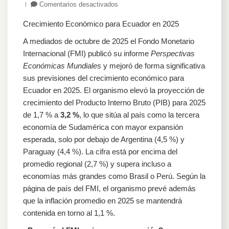
en
Comentarios desactivados
Crecimiento
Crecimiento Económico para Ecuador en 2025
Económico
para
A mediados de octubre de 2025 el Fondo Monetario
Ecuador
Internacional (FMI) publicó su informe
Perspectivas
en
Económicas Mundiales
y mejoró de forma significativa
2025
sus previsiones del crecimiento económico para
Ecuador en 2025. El organismo elevó la proyección de
crecimiento del Producto Interno Bruto (PIB) para 2025
de 1,7 % a
3,2 %
, lo que sitúa al país como la tercera
economía de Sudamérica con mayor expansión
esperada, solo por debajo de Argentina (4,5 %) y
Paraguay (4,4 %). La cifra está por encima del
promedio regional (2,7 %) y supera incluso a
economías más grandes como Brasil o Perú. Según la
página de país del FMI, el organismo prevé además
que la inflación promedio en 2025 se mantendrá
contenida en torno al 1,1 %.