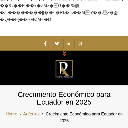
��ϐܢ��F[��x�ZMz�G�� %嬩
�/c��������[[��<�RI:�:c��MΎ��:z�졾
�ܢ��F[��R�ZM~�D
Skip
to
content
Romero y
Auditores y Consultores Externos
Crecimiento Económico para
Asociados
Ecuador en 2025
Home
›
Artículos
›
Crecimiento Económico para Ecuador en
2025