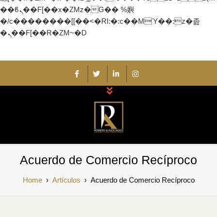
��ϐܢ��F[��x�ZMz�G�� %嬩
�/c��������[[��<�RI:�:c��MΎ��:z�졾
�ܢ��F[��R�ZM~�D
Skip
to
content
Romero y
Auditores y Consultores Externos
Acuerdo de Comercio Recíproco
Asociados
Home
›
Artículos
›
Acuerdo de Comercio Recíproco