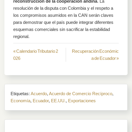
reconstrucción de la cooperación andina
. La
resolución de la disputa con Colombia y el respeto a
los compromisos asumidos en la CAN serán claves
para demostrar que el país puede integrar diferentes
esquemas comerciales sin sacrificar la estabilidad
regional.
Navegación
« Calendario Tributario 2
Recuperación Económic
026
a de Ecuador »
de
entradas
Etiquetas:
Acuerdo
,
Acuerdo de Comercio Recíproco
,
Economía
,
Ecuador
,
EE.UU.
,
Exportaciones