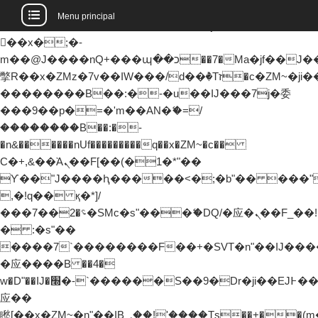
b�>j��)΄��!P�����ԫ��&���;�"k��B�޶�
Menu principal
��������p�SVT�(w��ę��!j�����
��x�;�-
m��@J����nQ+���պ��כ��7�Ma�jf��J��ͱ4j���Ѳ�
撆R��x�ZMz�7v��IW���/d��ٞ�Тז�c�ZM~�ji�� ߒ��sQz�����Ԡ��DW��3�De�n"��M�+/
��������B��:�-�u��IJ���7j�委
���9��p�=�'m��AN�ޭ�=/
��������B��:�-
�n&������nUf���������q��x�ZM~�
c��
Ϲ�+,&��Ὰܢ��F[��(�1�*"��
ϒ��"J����ԧ�����<�;�b"�� ���"j�����
,�!q�� қ�*]/
���؝�2��7�SMc�s"���ޭ�DQ/�应�ܢ��F_��!
� :�s"��
����7`��������F��+�SVT�n"��IJ����
�应����B ��4�
w�D"��IJ�׭�-`������S��9�Dr�ji��EJ߅��gJ�
应��
矁[��x�ZM~�n"��IB؃��!'����Тѕ��+��(m��IK�ʭ�/|