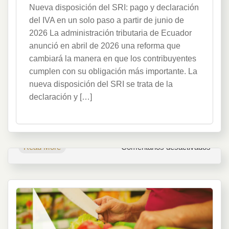
Nueva disposición del SRI: pago y declaración
disposición
del
del IVA en un solo paso a partir de junio de
SRI
2026 La administración tributaria de Ecuador
anunció en abril de 2026 una reforma que
cambiará la manera en que los contribuyentes
cumplen con su obligación más importante. La
nueva disposición del SRI se trata de la
declaración y […]
en
Read More
Comentarios desactivados
Nuev
dispo
del
SRI