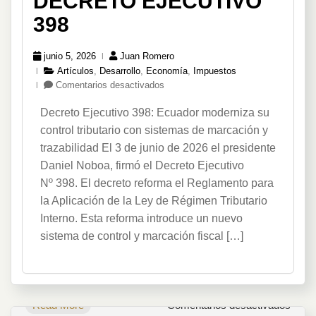
DECRETO EJECUTIVO
398
junio 5, 2026
Juan Romero
Artículos
,
Desarrollo
,
Economía
,
Impuestos
en
Comentarios desactivados
Decreto
Decreto Ejecutivo 398: Ecuador moderniza su
Ejecutivo
398
control tributario con sistemas de marcación y
trazabilidad El 3 de junio de 2026 el presidente
Daniel Noboa, firmó el Decreto Ejecutivo
Nº 398. El decreto reforma el Reglamento para
la Aplicación de la Ley de Régimen Tributario
Interno. Esta reforma introduce un nuevo
sistema de control y marcación fiscal […]
en
Read More
Comentarios desactivados