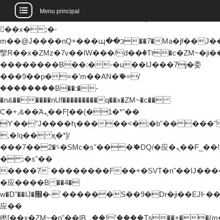
b�>j��)΄��!P�����ԫ��&���;�"k��B�޶�
Menu principal
��������p�SVT�(w��ę��!j�����
��x�;�-
m��@J����nQ+���պ��כ��7�Ma�jf��J��ͱ4j���Ѳ�
撆R��x�ZMz�7v��IW���/d��ٞ�Тז�c�ZM~�ji�� ߒ��sQz�����Ԡ��DW��3�De�n"��M�+/
��������B��:�-�u��IJ���7j�委
���9��p�=�'m��AN�ޭ�=/
��������B��:�-
�n&������nUf���������q��x�ZM~�
c��
Ϲ�+,&��Ὰܢ��F[��(�1�*"��
ϒ��"J����ԧ�����<�;�b"�� ���"j�����
,�!q�� қ�*]/
���؝�2��7�SMc�s"���ޭ�DQ/�应�ܢ��F_��!
� :�s"��
����7`��������F��+�SVT�n"��IJ����
�应����B ��4�
w�D"��IJ�׭�-`������S��9�Dr�ji��EJ߅��gJ�
应��
矁[��x�ZM~�n"��IB؃��!'����Тѕ��+��(m��IK�ʭ�/|