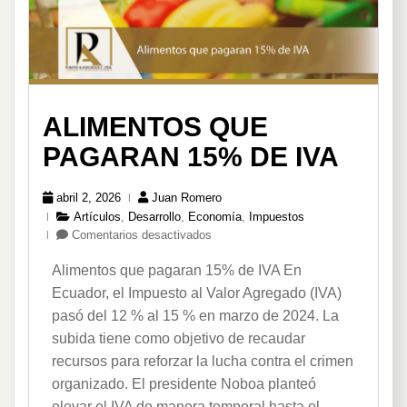
ALIMENTOS QUE
PAGARAN 15% DE IVA
abril 2, 2026
Juan Romero
Artículos
,
Desarrollo
,
Economía
,
Impuestos
en
Comentarios desactivados
Alimentos
Alimentos que pagaran 15% de IVA En
que
pagaran
Ecuador, el Impuesto al Valor Agregado (IVA)
15%
pasó del 12 % al 15 % en marzo de 2024. La
de
subida tiene como objetivo de recaudar
IVA
recursos para reforzar la lucha contra el crimen
organizado. El presidente Noboa planteó
elevar el IVA de manera temporal hasta el