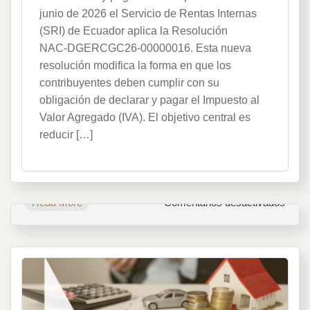
Pago
junio de 2026 el Servicio de Rentas Internas
del
(SRI) de Ecuador aplica la Resolución
IVA
NAC‑DGERCGC26‑00000016. Esta nueva
resolución modifica la forma en que los
contribuyentes deben cumplir con su
obligación de declarar y pagar el Impuesto al
Valor Agregado (IVA). El objetivo central es
reducir […]
en
Read More
Comentarios desactivados
Decla
y
Pago
del
IVA