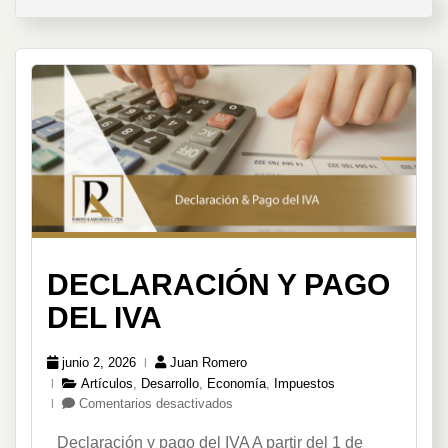
Decr
Ejecu
398
DECLARACIÓN Y PAGO
DEL IVA
junio 2, 2026
Juan Romero
Artículos
,
Desarrollo
,
Economía
,
Impuestos
en
Comentarios desactivados
Declaración
Declaración y pago del IVA A partir del 1 de
y