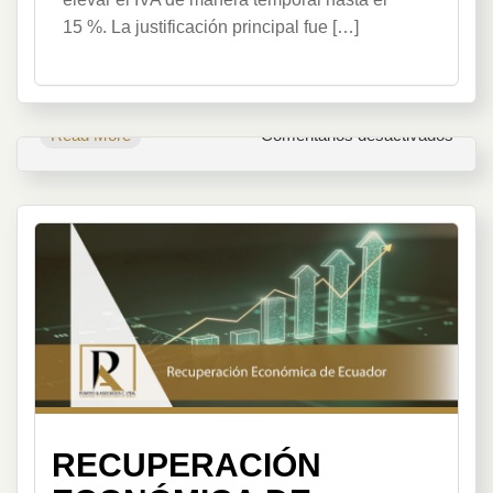
15 %. La justificación principal fue […]
en
Read More
Comentarios desactivados
Alime
que
paga
15%
de
IVA
RECUPERACIÓN