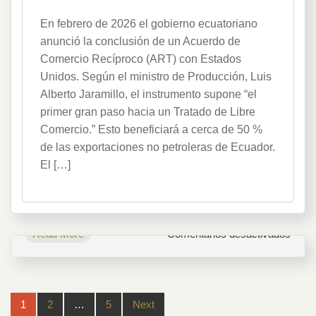
Acuerdo
En febrero de 2026 el gobierno ecuatoriano
de
Comercio
anunció la conclusión de un Acuerdo de
Recíproco
Comercio Recíproco (ART) con Estados
Unidos. Según el ministro de Producción, Luis
Alberto Jaramillo, el instrumento supone “el
primer gran paso hacia un Tratado de Libre
Comercio.” Esto beneficiará a cerca de 50 %
de las exportaciones no petroleras de Ecuador.
El […]
en
Read More
Comentarios desactivados
Acue
de
Come
Post
Recí
1
2
…
5
Next