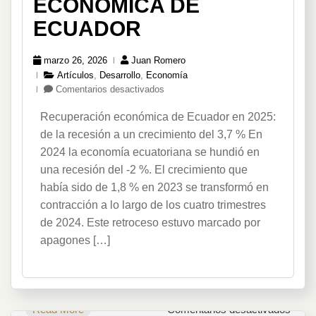
ECONÓMICA DE
ECUADOR
marzo 26, 2026
Juan Romero
Artículos
,
Desarrollo
,
Economía
en
Comentarios desactivados
Recuperación
Recuperación económica de Ecuador en 2025:
Económica
de
de la recesión a un crecimiento del 3,7 % En
Ecuador
2024 la economía ecuatoriana se hundió en
una recesión del ‑2 %. El crecimiento que
había sido de 1,8 % en 2023 se transformó en
contracción a lo largo de los cuatro trimestres
de 2024. Este retroceso estuvo marcado por
apagones […]
en
Read More
Comentarios desactivados