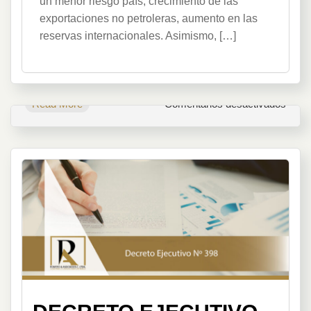
un menor riesgo país, crecimiento de las
exportaciones no petroleras, aumento en las
reservas internacionales. Asimismo, […]
en
Read More
Comentarios desactivados
Indic
Econ
Clav
de
2026