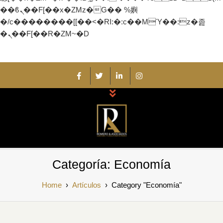
��ϐܢ��F[��x�ZMz�G�� %嬩
�/c��������[[��<�RI:�:c��MΎ��:z�졾
�ܢ��F[��R�ZM~�D
Skip
to
content
Romero y
Auditores y Consultores Externos
Categoría:
Economía
Asociados
Home
›
Artículos
›
Category "Economía"