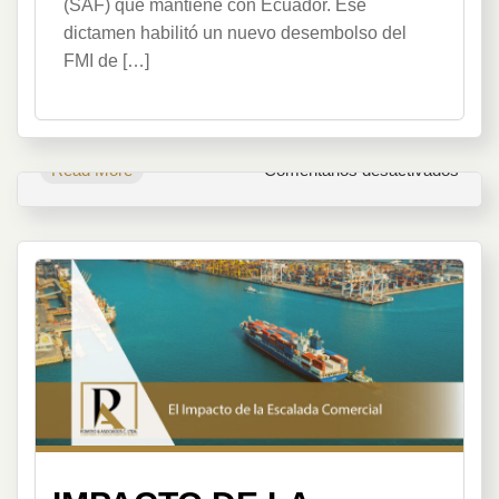
(SAF) que mantiene con Ecuador. Ese
dictamen habilitó un nuevo desembolso del
FMI de […]
en
Read More
Comentarios desactivados
Nuev
Dese
del
FMI