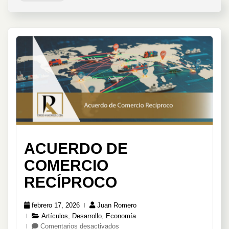
Recu
Econ
de
Ecua
ACUERDO DE
COMERCIO
RECÍPROCO
febrero 17, 2026
Juan Romero
Artículos
,
Desarrollo
,
Economía
en
Comentarios desactivados