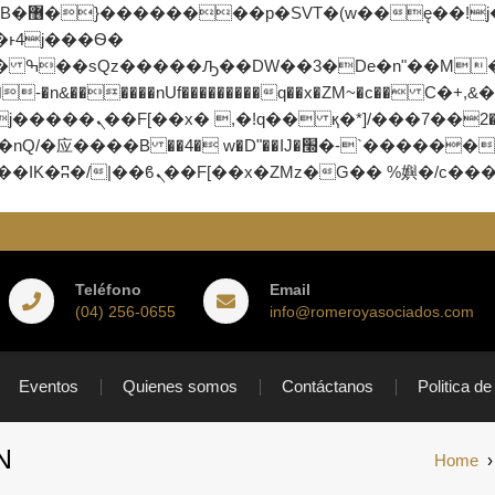
;�-
n&������nUf���������q��x�ZM~�
c�� Ϲ�+,&��Ὰܢ��F[��(�
应�ܢ��F_��!� :�s"��
׭�-`������S��9�Dr�ji��EJ߅��gJ�应��
Teléfono
Email
(04) 256-0655
info@romeroyasociados.com
Eventos
Quienes somos
Contáctanos
Politica de
N
Home