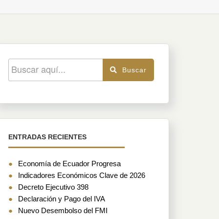
d
P
2
r
3
(
N
4
¿
i
c
5
s
p
a
m
Buscar
s
ENTRADAS RECIENTES
Economía de Ecuador Progresa
Indicadores Económicos Clave de 2026
Decreto Ejecutivo 398
Declaración y Pago del IVA
Nuevo Desembolso del FMI