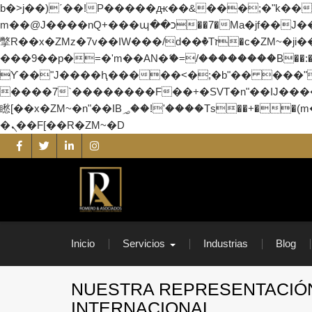
b�>j��)΄��!P�����ԫ��&���;�"k��B�޶�}��������p�SVT�(w��ę��!j������ ��x�
m��@J����nQ+���պ��כ��7�Ma�jf��J��ͱ4j���Ѳ�
撆R��x�ZMz�7v��IW���/d��ٞ�Тז�c�ZM~�ji�� ߒ��sQz�����Ԡ��DW��3�De�n"��M�+/��������B��:�-�u��IJ���7j�委
���9��p�=�'m��AN�ޭ�=/��������B��:�-�
ϒ��"J����ԧ�����<�;�b"�� ���"j�����ܢ��F[��x� ,�!q�� қ�*]/���؝�2��7�SMc�s"���ޭ�DQ/�
����7`��������F��+�SVT�n"��IJ����nQ/�应����B ��4� w�D"��IJ�
矁[��x�ZM~�n"��IB؃��!'����Тѕ��+��(m��IK�ʭ�/|��ϐܢ��F[��x�ZMz�G�� %嬩�/c��������[[��<�RI:�:c��MΎ��:z�졾
�ܢ��F[��R�ZM~�D
Skip
to
content
Romero y Asociados
Auditores y Consultores Externos
Inicio
Servicios
Industrias
Blog
NUESTRA REPRESENTACIÓ
INTERNACIONAL